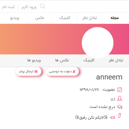
ورود کاربر
|
ثبت نام
مجله
تبادل نظر
کلینیک
عکس
ویدیو
تبادل نظر
کلینیک
عکس ها
ویدیو ها
دعوت به دوستی
ارسال پیام
anneem
عضویت :
1398/01/22
زن
درج نشده است
😘لایکم نکن رفیق😘