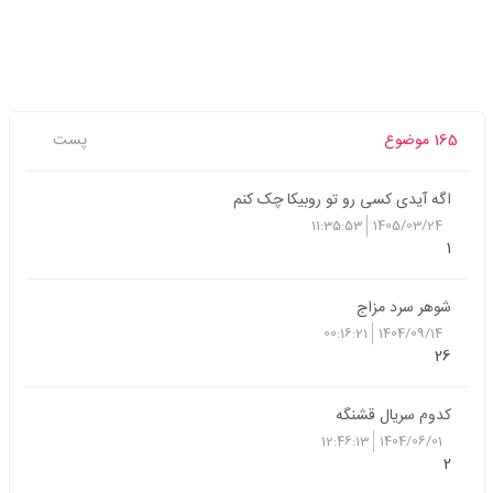
165 موضوع
پست
اگه آیدی کسی رو تو روبیکا چک کنم
11:35:53
1405/03/24
1
شوهر سرد مزاج
00:16:21
1404/09/14
26
کدوم سریال قشنگه
12:46:13
1404/06/01
2