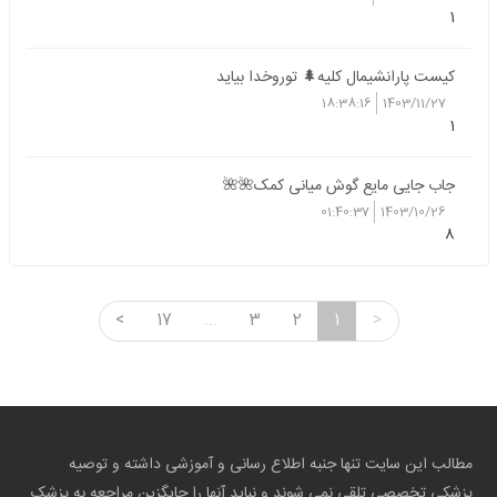
1
کیست پارانشیمال کلیه🌲 توروخدا بیاید
18:38:16
1403/11/27
1
جاب جایی مایع گوش میانی کمک🌺🌺
01:40:37
1403/10/26
8
<
17
...
3
2
1
>
مطالب این سایت تنها جنبه اطلاع رسانی و آموزشی داشته و توصیه
پزشکی تخصصی تلقی نمی شوند و نباید آنها را جایگزین مراجعه به پزشک