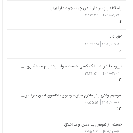
راه قطعی پسر دار شدن چیه تجربه دارا بیان
13:15:34
1404/05/31
12
کالابرگ
14:49:38
1404/03/01
6
توروخدا کارمند بانک کسی هست جواب بده وام مستأجری ا...
21:24:52
1404/02/06
3
شوهرم وقتی پدر مادرم میان خونمون باهاشون اصن حرف ن...
00:55:54
1404/01/08
43
خستم از شوهرم بد دهن و بداخلاق
23:58:21
1403/12/03