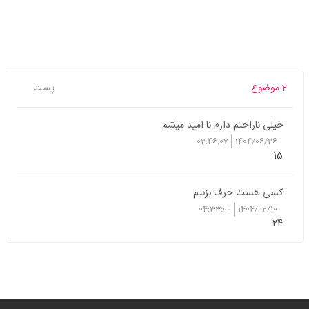
2 موضوع
پست
خیلی ناراحتم دارم نا امید میشم
02:46:07
1404/06/26
15
کسی هست حرف بزنیم
04:33:00
1404/02/10
24