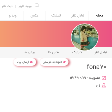
ورود کاربر
|
ثبت نام
مجله
تبادل نظر
کلینیک
عکس
ویدیو
تبادل نظر
کلینیک
عکس ها
ویدیو ها
دعوت به دوستی
ارسال پیام
fona70
عضویت :
1404/02/09
زن