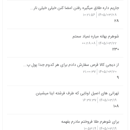
جاریم داره طلاق میگیره رفتن امضا کنن خیلی خیلی نار...
10:21:56
1405/03/28
28
شوهرم بهانه میاره نمیاد سمتم
00:28:08
1405/03/22
230
از دیجی کالا قرص سفارش دادم برای هر کدوم جدا پول پ...
21:00:37
1405/03/20
9
تهرانی های اصیل اونایی که طرف فرشته اینا میشینن
16:37:37
1405/03/19
108
برای شوهرم طلا فروختم مادرم بفهمه
10:53:19
1405/03/19