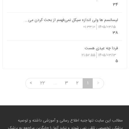
34
لیسانسم ها ولی اندازه سیکل نمی‌فهمم از بحث کردن می...
01:33:10
1405/03/15
38
فردا چه عیدی هست
21:52:55
1405/03/13
5
<
22
...
3
2
1
>
مطالب این سایت تنها جنبه اطلاع رسانی و آموزشی داشته و توصیه
پزشکی تخصصی تلقی نمی شوند و نباید آنها را جایگزین مراجعه به پزشک