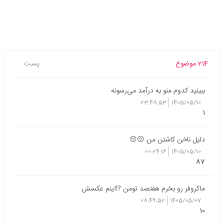
214 موضوع
پست
ببینید کدوم منو به درآمد می‌رسونه
23:48:53
1405/05/10
1
دلیل ناخن کاشتن من 😔😔
00:24:16
1405/05/10
87
ماکروفر رو بخرم هفتصد تومن ⁉️اینم عکسش
08:49:52
1405/05/07
10