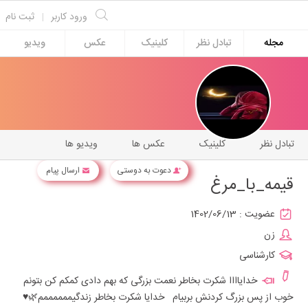
ورود کاربر
|
ثبت نام
مجله
تبادل نظر
کلینیک
عکس
ویدیو
تبادل نظر
کلینیک
عکس ها
ویدیو ها
دعوت به دوستی
ارسال پیام
قیمه_با_مرغ
عضویت :
1402/06/13
زن
کارشناسی
خدایاااا شکرت بخاطر نعمت بزرگی که بهم دادی کمکم کن بتونم
خوب از پس بزرگ کردنش بربیام خدایا شکرت بخاطر زندگیممممممم🌿♥️