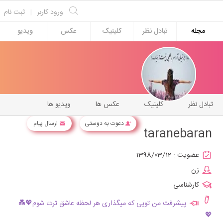
ورود کاربر
|
ثبت نام
مجله
تبادل نظر
کلینیک
عکس
ویدیو
تبادل نظر
کلینیک
عکس ها
ویدیو ها
دعوت به دوستی
ارسال پیام
taranebaran
عضویت :
1398/03/12
زن
کارشناسی
پیشرفت من تویی که میگذاری هر لحظه عاشق ترت شوم💖💑
💖