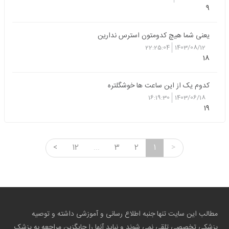
9
یعنی شما هیچ کدومتون استرس ندارین
22:25:04
1403/08/12
18
کدوم یک از این ساعت ها خوشگلتره
16:19:30
1403/06/18
19
<
12
...
3
2
1
>
مطالب این سایت تنها جنبه اطلاع رسانی و آموزشی داشته و توصیه
پزشکی تخصصی تلقی نمی شوند و نباید آنها را جایگزین مراجعه به پزشک