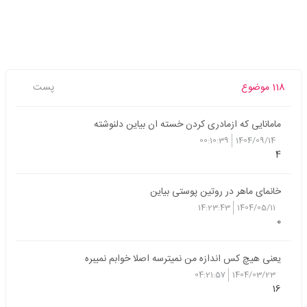
118 موضوع
پست
مامانایی که ازمادری کردن خسته ان بیاین دلنوشته
00:10:39
1404/09/14
4
خانمای ماهر در روتین پوستی بیاین
14:23:43
1404/05/11
0
یعنی هیچ کس اندازه من نمیترسه اصلا خوابم نمیبره
04:21:57
1404/03/23
16