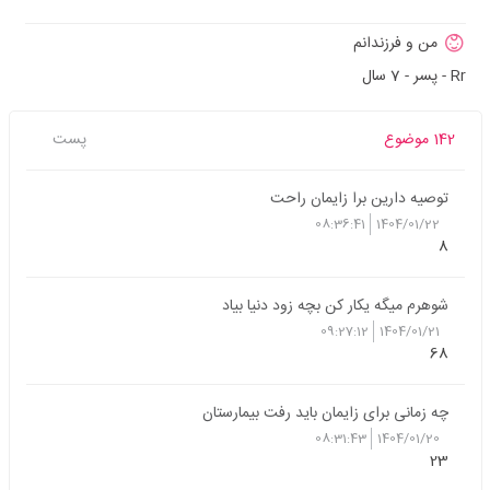
من و فرزندانم
Rr - پسر - 7 سال
142 موضوع
پست
توصیه دارین برا زایمان راحت
08:36:41
1404/01/22
8
شوهرم میگه یکار کن بچه زود دنیا بیاد
09:27:12
1404/01/21
68
چه زمانی برای زایمان باید رفت بیمارستان
08:31:43
1404/01/20
23