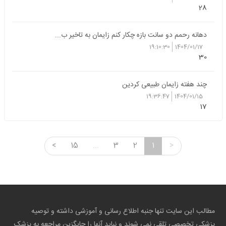
28
دهانه رحمم دو سانت بازه چکار کنم زایمان به تاخیر ب...
19:10:30
1404/01/17
30
چند هفته زایمان طبیعی کردین
19:36:47
1404/01/15
17
<
15
...
3
2
1
>
مطالب این سایت تنها جنبه اطلاع رسانی و آموزشی داشته و توصیه
پزشکی تخصصی تلقی نمی شوند و نباید آنها را جایگزین مراجعه به پزشک