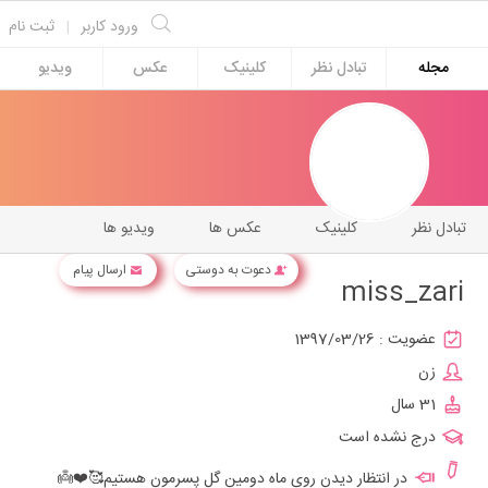
ورود کاربر
|
ثبت نام
مجله
تبادل نظر
کلینیک
عکس
ویدیو
تبادل نظر
کلینیک
عکس ها
ویدیو ها
دعوت به دوستی
ارسال پیام
miss_zari
عضویت :
1397/03/26
زن
31 سال
درج نشده است
در انتظار دیدن روی ماه دومین گل پسرمون هستیم🥰❤️👼