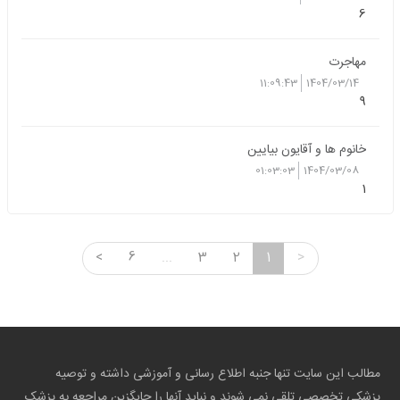
6
مهاجرت
11:09:43
1404/03/14
9
خانوم ها و آقایون بیایین
01:03:03
1404/03/08
1
<
6
...
3
2
1
>
مطالب این سایت تنها جنبه اطلاع رسانی و آموزشی داشته و توصیه
پزشکی تخصصی تلقی نمی شوند و نباید آنها را جایگزین مراجعه به پزشک