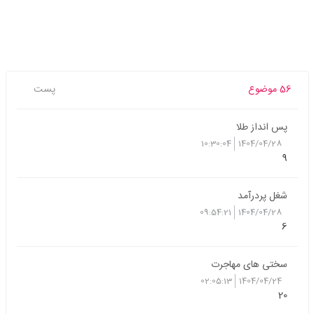
56 موضوع
پست
پس انداز طلا
10:30:04
1404/04/28
9
شغل پردرآمد
09:54:21
1404/04/28
6
سختی های مهاجرت
02:05:13
1404/04/24
20