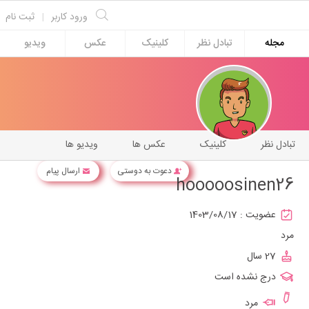
ورود کاربر
|
ثبت نام
مجله
تبادل نظر
کلینیک
عکس
ویدیو
تبادل نظر
کلینیک
عکس ها
ویدیو ها
دعوت به دوستی
ارسال پیام
hooooosinen26
عضویت :
1403/08/17
مرد
27 سال
درج نشده است
مرد