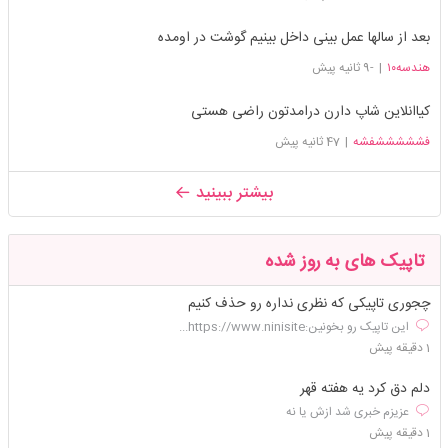
بعد از سالها عمل بینی داخل بینیم گوشت در اومده
هندسه١٠
|
-9 ثانیه پیش
کیاانلاین شاپ دارن درامدتون راضی هستی
فشششششفشه
|
47 ثانیه پیش
بیشتر ببینید
تاپیک های به روز شده
چجوری تاپیکی که نظری نداره رو حذف کنیم‌
این تاپیک رو بخونین:https://www.ninisite...
1 دقیقه پیش
دلم دق کرد یه هفته قهر
عزیزم خبری شد ازش یا نه
1 دقیقه پیش