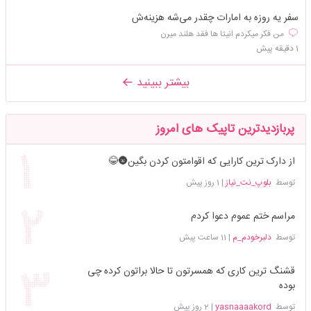
سفر یه روزه به امارات چقدر می‌شه هزینه‌ش
من فکر میکردم انیتا ها فقد هلند میرن
1 دقیقه پیش
بیشتر ببینید
پربازدیدترین تاپیک های امروز
از دارک ترین کارایی که اقوامتون کردن بگین🌚😂
توسط
بلوپ_نت_نیاز
|
1 روز پیش
مراسم ختم عموم دعوا کردم
توسط
دلبرخودم_م
|
11 ساعت پیش
قشنگ ترین کاری که همسرتون تا حالا براتون کرده چی
بوده
توسط
yasnaaaakord
|
2 روز پیش