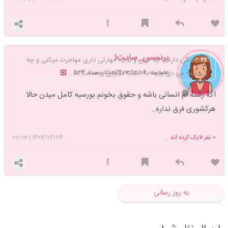
پرنسس_سایت1
بستگی داره با چه توان و با چه مهارتی داری مهاجرت میکنی و چه
عضویت: 1403/12/06
تعداد پست: 534
از دست می دی و چه به دست میاوری و هدفت د ...
اگه رشته ام انسانی باشه و حقوق بخونم بورسیه کامل میدن حالا
هرکشوری فرق نداره..‌
0
نفر لایک کرده اند ...
1404/04/24
|
02:07
به روز رسانی