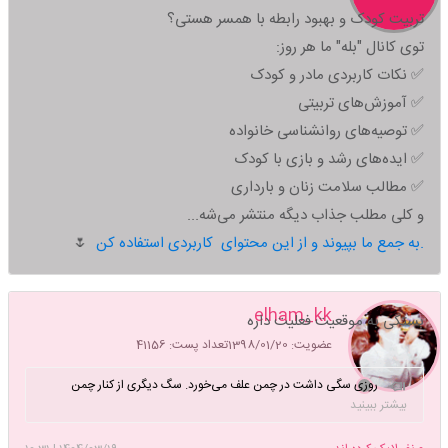
تربیت کودک و بهبود رابطه با همسر هستی؟
توی کانال "بله" ما هر روز:
✅ نکات کاربردی مادر و کودک
✅ آموزش‌های تربیتی
✅ توصیه‌های روانشناسی خانواده
✅ ایده‌های رشد و بازی با کودک
✅ مطالب سلامت زنان و بارداری
و کلی مطلب جذاب دیگه منتشر می‌شه...
به جمع ما بپیوند و از این محتوای کاربردی استفاده کن.
🌷
elham_kk
بستگی به موقعیت فعلیت داره
عضویت: 1398/01/20
تعداد پست: 41156
روزی سگی داشت در چمن علف می‌خورد. سگ ديگری از کنار چمن
گذشت. چون اين منظره را ديد تعجب کرد و ايستاد. آخر هرگز نديده بود
بیشتر ببینید
که سگ علف بخورد! ايستاد و با تعجب گفت: اوی ! تو کی هستی؟ چرا علف
می‌خوری؟! سگی که علف می‌خورد نگاهش کرد و باد در گلو انداخت و گفت: