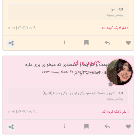
مرد
بیشتر ببینید
0
نفر لایک کرده اند ...
1404/03/19
|
10:31
elmiraaa22
بستگی به خودت و شرایط و مقصدی که میخوای بری داره
عضویت: 1403/07/23
تعداد پست: 7213
برای ما دو ساله که اقدام کردیم
کاربری دست دو نفره یکی ایران ، یکی خارج(المیرا)
بیشتر ببینید
1
نفر لایک کرده اند ...
1404/03/19
|
10:31