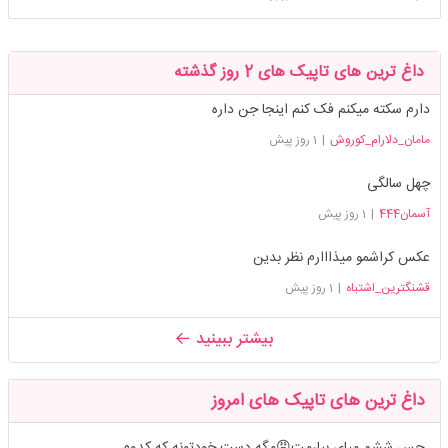
داغ ترین های تاپیک های 2 روز گذشته
دارم سکته میکنم فک کنم اینجا جن داره
مامان_دلارام_کوروش
|
1 روز پیش
چهل سالگی
آسمان444
|
1 روز پیش
عکس کراشمو میذااارم نظر بدین
قشنگترین_اشتباه
|
1 روز پیش
بیشتر ببینید
داغ ترین های تاپیک های امروز
حس ششم میای بیارمت😠مگه دست خودتونه که کدوم