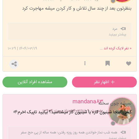
بنظرتون بعد از چند سال تلاش و کار کردن میشه مهاجرت کرد
مرد
بیشتر ببینید
0
نفر لایک کرده اند ...
1404/03/19
|
10:29
اظهار نظر
مشاهده افراد آنلاین
mandana83
نمیشه چون سخته
عضویت: 1403/11/09
تعداد پست: 13924
کسی اینجا شینیون کاره یا شینیون کار میشناسید؟ بیایید تاپیک اخرم🌱
همه شب نماز خواندن همه روز روزه رفتن؛ همه ساله از پی حج سفر
بیشتر ببینید