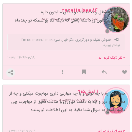
nabattallaee84
بستگی به شغل و تحصیلات و تمکن مالیتون داره
عضویت: 1401/05/02
تعداد پست: 5002
اشنا و پارتی اون ور داشته باشی که دیگه کلا رو غلطکه تو چندماه
خموش لطیف و دور گریزی، مگر خیال منیI’m so mean, I make
بیشتر ببینید
medicine sick.”
0
نفر لایک کرده اند ...
1404/03/19
|
10:31
ارامش۹۱۵
بستگی داره با چه توان و با چه مهارتی داری مهاجرت میکنی و چه از
عضویت: 1398/04/24
تعداد پست: 349
دست می دی و چه به دست میاوری و هدفت دقیق از مهاجرت چی
باشه پاسخ به سوال شما دقیقا به این اطلاعات نیازمنده
2
نفر لایک کرده اند ...
1404/03/19
|
10:34