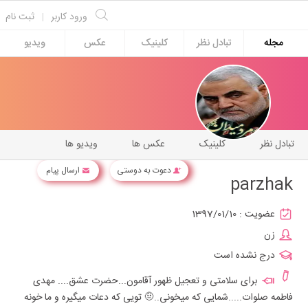
ورود کاربر
|
ثبت نام
مجله
تبادل نظر
کلینیک
عکس
ویدیو
تبادل نظر
کلینیک
عکس ها
ویدیو ها
دعوت به دوستی
ارسال پیام
parzhak
عضویت :
1397/01/10
زن
درج نشده است
برای سلامتی و تعجیل ظهور آقامون...حضرت عشق.... مهدی
فاطمه صلوات.....شمایی که میخونی..🤨 تویی که دعات میگیره و ما خونه