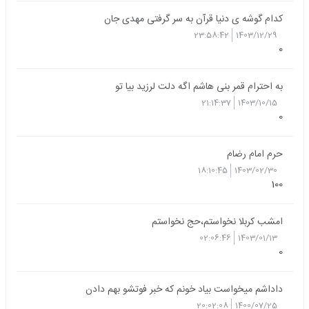
کدام گوشه ی دنیا قرآن به سر گرفتی مهدی جان
23:58:42
1403/12/29
0
به احترام قمر بنی هاشم اگه دلت لرزید بیا تو
21:14:37
1403/10/15
0
حرم امام رضام
18:10:45
1403/02/30
100
امشب کربلا نخواستم،حج نخواستم
02:06:46
1403/01/13
0
داداشم میخواست بیاد خونم که خبر فوتشو بهم دادن
20:02:08
1400/07/25