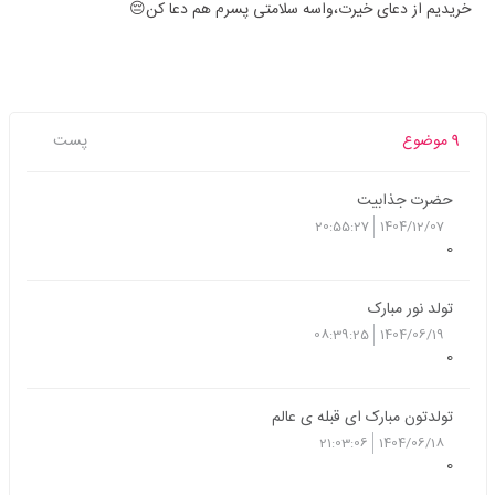
خریدیم از دعای خیرت،واسه سلامتی پسرم هم دعا کن😔
9 موضوع
پست
حضرت جذابیت
20:55:27
1404/12/07
0
تولد نور مبارک
08:39:25
1404/06/19
0
تولدتون مبارک ای قبله ی عالم
21:03:06
1404/06/18
0