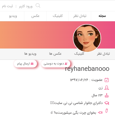
ورود کاربر
|
ثبت نام
مجله
تبادل نظر
کلینیک
عکس
ویدیو
تبادل نظر
کلینیک
عکس ها
ویدیو ها
دعوت به دوستی
ارسال پیام
reyhanebanooo
عضویت :
1397/06/26
زن
23 سال
دکترای جانوار شناسی نی نی سایت🧟‍♂️
بخوای چرت بگی میشورمت🦦🧃