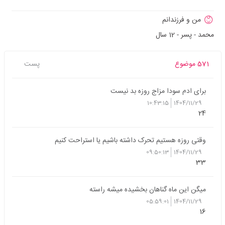
من و فرزندانم
محمد - پسر - 12 سال
571 موضوع
پست
برای ادم سودا مزاج روزه بد نیست
10:43:15
1404/11/29
24
وقتی روزه هستیم تحرک داشته باشیم یا استراحت کنیم
09:50:13
1404/11/29
33
میگن این ماه گناهان بخشیده میشه راسته
05:59:01
1404/11/29
16