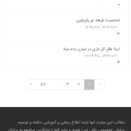
0
شخصیت فرهاد تو پاورچین
18:45:38
1404/11/21
10
ازینا عقل کل بازی در میارن بدم میاد
18:26:45
1404/11/21
8
<
58
...
3
2
1
>
مطالب این سایت تنها جنبه اطلاع رسانی و آموزشی داشته و توصیه
پزشکی تخصصی تلقی نمی شوند و نباید آنها را جایگزین مراجعه به پزشک