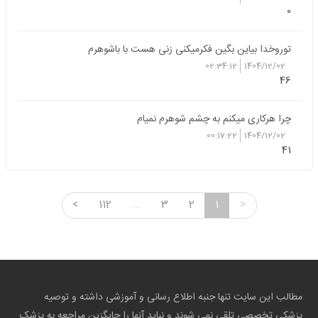
0
توروخدا بیاین بگین فکرمیکنی زنی هست با باشوهرم
02:34:12
1404/12/02
46
چرا هرکاری میکنم به چشم شوهرم نمیام
00:17:22
1404/12/02
41
<
112
...
3
2
1
>
مطالب این سایت تنها جنبه اطلاع رسانی و آموزشی داشته و توصیه
پزشکی تخصصی تلقی نمی شوند و نباید آنها را جایگزین مراجعه به پزشک