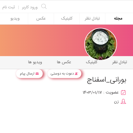
ورود کاربر
|
ثبت نام
مجله
تبادل نظر
کلینیک
عکس
ویدیو
تبادل نظر
کلینیک
عکس ها
ویدیو ها
دعوت به دوستی
ارسال پیام
بورانی_اسفناج
عضویت :
1403/01/17
زن