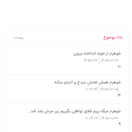
1111 موضوع
پست
شوهرم از خونه انداخته بیرون
14:53:32
1405/02/31
10
شوهرم همش فحش میدع و اذیتم میکنه
10:21:24
1405/02/05
3
شوهرم میگه بریم طلاق توافقی بگیریم زیر سرش بلند شد...
10:04:23
1405/01/30
9