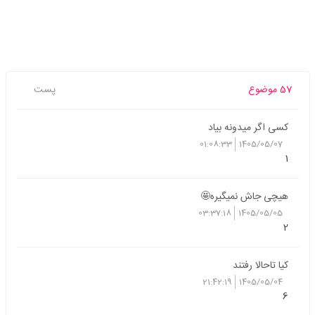
57 موضوع
پست
کسی اگر میدونه بیاد
01:08:33
1405/05/07
1
هیچی جاش نمیگیره🤩
03:37:18
1405/05/05
2
کیا تاحالا رفتند
21:42:19
1405/05/04
6