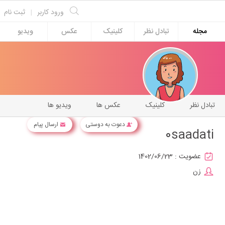
ورود کاربر
|
ثبت نام
مجله
تبادل نظر
کلینیک
عکس
ویدیو
تبادل نظر
کلینیک
عکس ها
ویدیو ها
دعوت به دوستی
ارسال پیام
0saadati
عضویت :
1402/06/23
زن