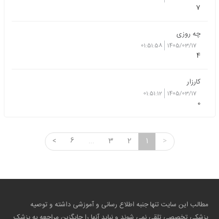
7
چه روزی
01:51:58
1405/03/17
4
کارزار
01:51:12
1405/03/17
0
<
6
...
3
2
1
>
مطالب این سایت تنها جنبه اطلاع رسانی و آموزشی داشته و توصیه
پزشکی تخصصی تلقی نمی شوند و نباید آنها را جایگزین مراجعه به پزشک