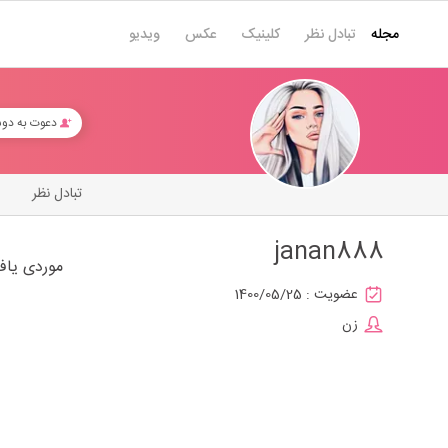
مجله
تبادل نظر
کلینیک
عکس
ویدیو
دعوت به دو
تبادل نظر
janan888
موردی یاف
عضویت :
1400/05/25
زن