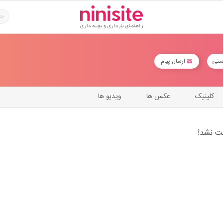
ستی
ارسال پیام
کلینیک
عکس ها
ویدیو ها
ت نشد!