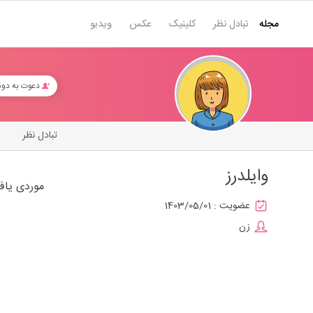
مجله
تبادل نظر
کلینیک
عکس
ویدیو
دعوت به دو
تبادل نظر
وایلدرز
موردی یاف
عضویت :
1403/05/01
زن