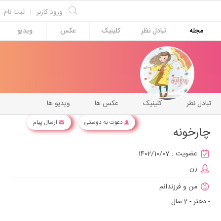
ورود کاربر
|
ثبت نام
مجله
تبادل نظر
کلینیک
عکس
ویدیو
تبادل نظر
کلینیک
عکس ها
ویدیو ها
دعوت به دوستی
ارسال پیام
چارخونه
عضویت :
1402/10/07
زن
من و فرزندانم
- دختر - 2 سال