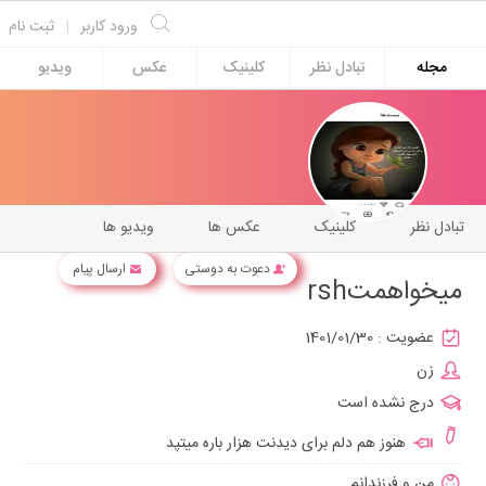
ورود کاربر
|
ثبت نام
مجله
تبادل نظر
کلینیک
عکس
ویدیو
تبادل نظر
کلینیک
عکس ها
ویدیو ها
دعوت به دوستی
ارسال پیام
میخواهمتrsh
عضویت :
1401/01/30
زن
درج نشده است
هنوز هم دلم برای دیدنت هزار باره میتپد
من و فرزندانم