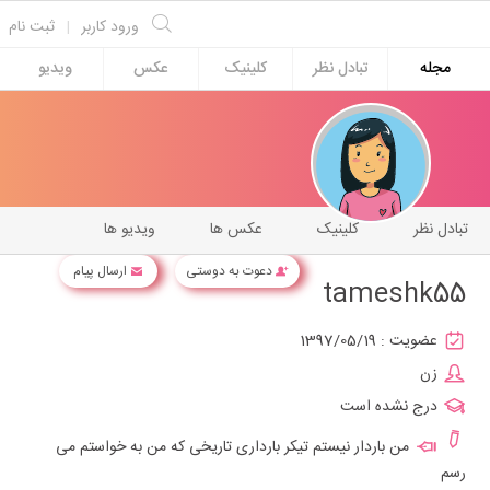
ورود کاربر
|
ثبت نام
مجله
تبادل نظر
کلینیک
عکس
ویدیو
تبادل نظر
کلینیک
عکس ها
ویدیو ها
دعوت به دوستی
ارسال پیام
tameshk55
عضویت :
1397/05/19
زن
درج نشده است
من باردار نیستم تیکر بارداری تاریخی که من به خواستم می
رسم