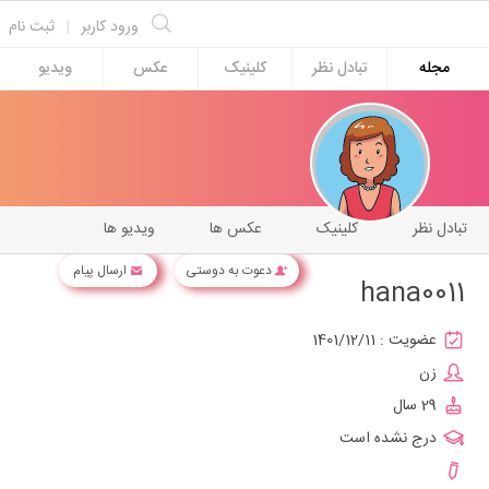
ورود کاربر
|
ثبت نام
مجله
تبادل نظر
کلینیک
عکس
ویدیو
تبادل نظر
کلینیک
عکس ها
ویدیو ها
دعوت به دوستی
ارسال پیام
hana0011
عضویت :
1401/12/11
زن
29 سال
درج نشده است