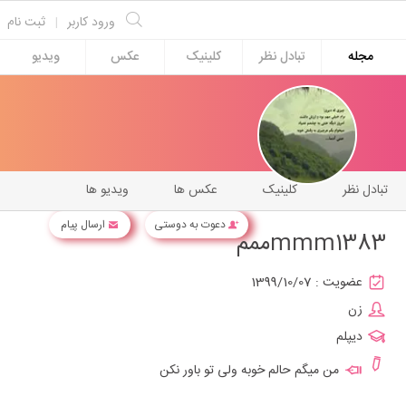
ورود کاربر
|
ثبت نام
مجله
تبادل نظر
کلینیک
عکس
ویدیو
تبادل نظر
کلینیک
عکس ها
ویدیو ها
دعوت به دوستی
ارسال پیام
mmm1383ممم
عضویت :
1399/10/07
زن
دیپلم
من میگم حالم خوبه ولی تو باور نکن