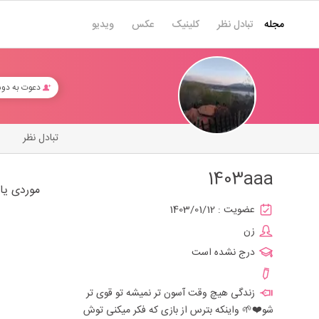
مجله
تبادل نظر
کلینیک
عکس
ویدیو
دعوت به دو
تبادل نظر
1403aaa
موردی یا
عضویت :
1403/01/12
زن
درج نشده است
زندگی هیچ وقت آسون تر نمیشه تو قوی تر
شو❤️🌱 واینکه بترس از بازی که فکر میکنی توش