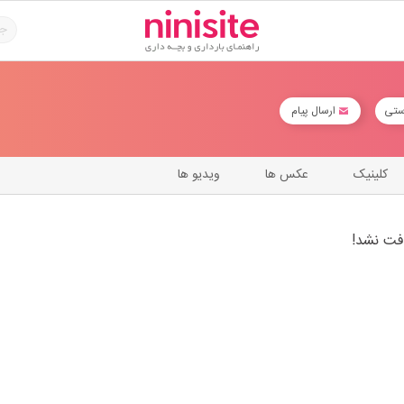
ستی
ارسال پیام
کلینیک
عکس ها
ویدیو ها
فت نشد!