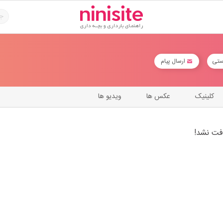
ستی
ارسال پیام
کلینیک
عکس ها
ویدیو ها
فت نشد!