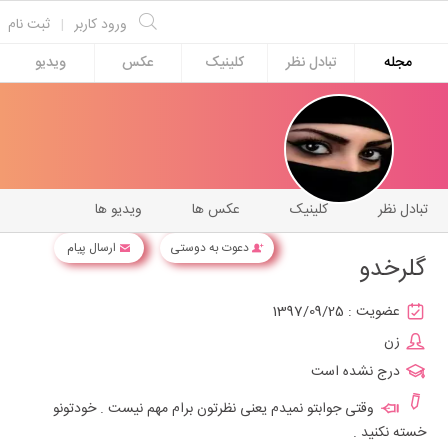
ورود کاربر
|
ثبت نام
مجله
تبادل نظر
کلینیک
عکس
ویدیو
تبادل نظر
کلینیک
عکس ها
ویدیو ها
دعوت به دوستی
ارسال پیام
گلرخدو
عضویت :
1397/09/25
زن
درج نشده است
وقتی جوابتو نمیدم یعنی نظرتون برام مهم نیست . خودتونو
خسته نکنید .