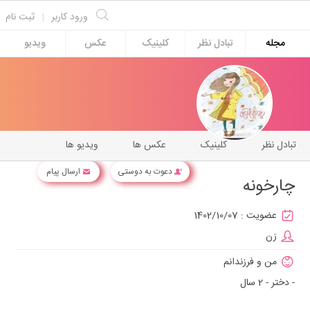
ورود کاربر
|
ثبت نام
مجله
تبادل نظر
کلینیک
عکس
ویدیو
تبادل نظر
کلینیک
عکس ها
ویدیو ها
دعوت به دوستی
ارسال پیام
چارخونه
عضویت :
1402/10/07
زن
من و فرزندانم
- دختر - 2 سال