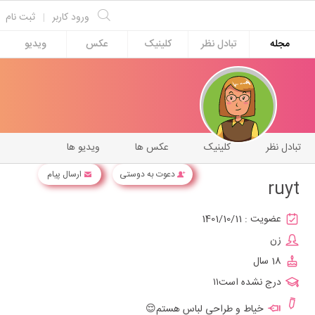
ورود کاربر
|
ثبت نام
مجله
تبادل نظر
کلینیک
عکس
ویدیو
تبادل نظر
کلینیک
عکس ها
ویدیو ها
دعوت به دوستی
ارسال پیام
ruyt
عضویت :
1401/10/11
زن
18 سال
درج نشده است۱۱
خیاط و طراحی لباس هستم😌