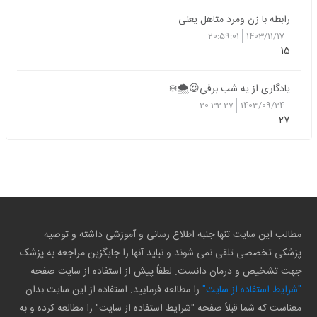
رابطه با زن ومرد متاهل یعنی
20:59:01
1403/11/17
15
یادگاری از یه شب برفی😍🌨️❄️
20:32:27
1403/09/24
27
مطالب این سایت تنها جنبه اطلاع رسانی و آموزشی داشته و توصیه
پزشکی تخصصی تلقی نمی شوند و نباید آنها را جایگزین مراجعه به پزشک
جهت تشخیص و درمان دانست. لطفاً پیش از استفاده از سایت صفحه
"شرایط استفاده از سایت"
را مطالعه فرمایید. استفاده از این سایت بدان
معناست که شما قبلاً صفحه "شرایط استفاده از سایت" را مطالعه کرده و به