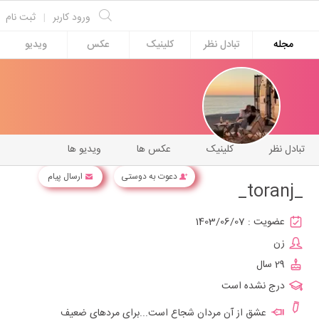
ورود کاربر
|
ثبت نام
مجله
تبادل نظر
کلینیک
عکس
ویدیو
تبادل نظر
کلینیک
عکس ها
ویدیو ها
دعوت به دوستی
ارسال پیام
_toranj_
عضویت :
1403/06/07
زن
29 سال
درج نشده است
عشق از آن مردان شجاع است...برای مردهای ضعیف