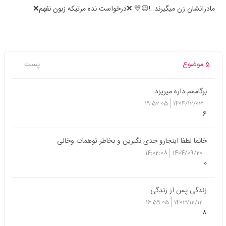
مادرانشان زن میگیرند..!😉💛 ❌️درخواست نده مرتیکه زبون نفهم❌️
5 موضوع
پست
برگاممم داره میریزه
19:52:05
1404/12/03
6
خانما لطفا اینجارو جدی نگیرین و بخاطر توهمات وخالی...
14:02:08
1404/09/20
0
زندگی پس از زندگی
16:59:05
1403/12/12
8