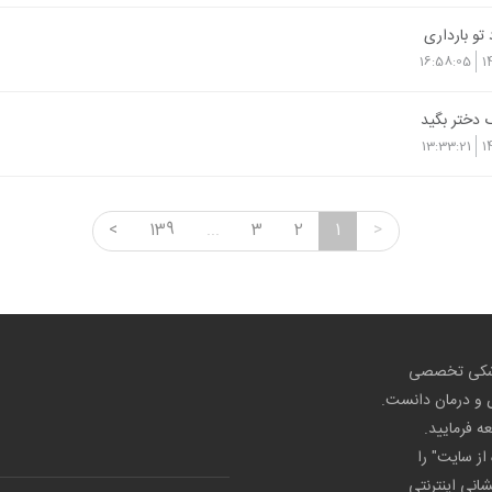
تو بارداری
16:58:05
1
دختر بگید
13:33:21
1
<
139
...
3
2
1
>
پزشکی تخصصی
ص و درمان دانست.
عه فرمایید.
از سایت" را
شانی اینترنتی