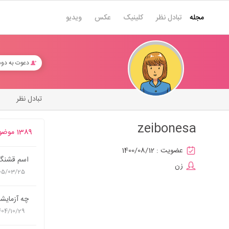
مجله
تبادل نظر
کلینیک
عکس
ویدیو
دعوت به دو
تبادل نظر
zeibonesa
1389 موضوع
عضویت :
1400/08/12
اسم قشنگ 
زن
05/03/25
چه آزمایشی
404/10/29