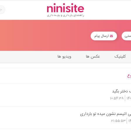
ستی
ارسال پیام
کلینیک
عکس ها
ویدیو ها
دختر بگید
10:54:38
14
 اتیسم نشون میده تو بارداری
21:55:53
1