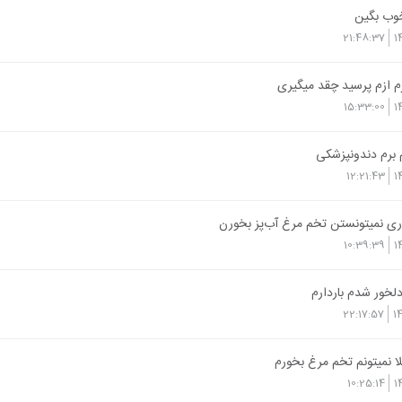
خوب بگین
21:48:37
1
م ازم پرسید چقد میگیری
15:33:00
1
 برم دندونپزشکی
12:21:43
1
داری نمیتونستن تخم مرغ آب‌پز بخورن
10:39:39
1
لخور شدم باردارم
22:17:57
1
لا نمیتونم تخم مرغ بخورم
10:25:14
1