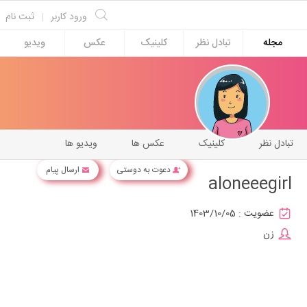
ورود کاربر
|
ثبت نام
مجله
تبادل نظر
کلینیک
عکس
ویدیو
تبادل نظر
کلینیک
عکس ها
ویدیو ها
دعوت به دوستی
ارسال پیام
aloneeegirl
عضویت :
1403/10/05
زن