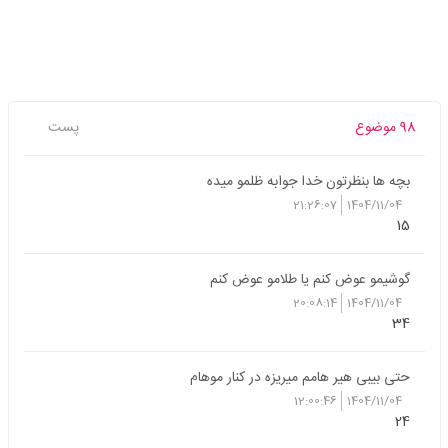
98 موضوع
پست
بچه ها بنظرتون خدا جوابه ظلمو میده
21:26:07
1404/11/04
15
گوشیمو عوض کنم یا طلامو عوض کنم
20:08:14
1404/11/04
34
حتی بیبی هیر هامم میریزه در کنار موهام
12:00:46
1404/11/04
24