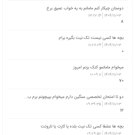
دوستان چیکار کنم مامانم به یه خواب عمیق برع
13:22:14
1404/11/03
8
بچه ها کسی نیست تک نیت بگیره برام
11:28:24
1404/11/03
0
میخوام مامانمو کتک بزنم امروز
10:09:11
1404/11/03
70
دو تا امتحان تخصصی سنگین دارم میخوام بپیچونم برم ب...
09:39:35
1404/11/03
12
بچه ها عشقا کسی تک نیت بلده یا کارت یا تاروتت
09:29:52
1404/11/03