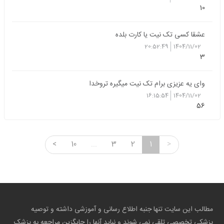
10
عشقا کسی تک نیت یا کارت بلده
20:52:49
1404/11/02
3
وای یه عزیزی برام تک نیت میگیره تروخدا
16:15:54
1404/11/02
56
<
10
...
3
2
1
>
مطالب این سایت تنها جنبه اطلاع رسانی و آموزشی داشته و توصیه
پزشکی تخصصی تلقی نمی شوند و نباید آنها را جایگزین مراجعه به پزشک