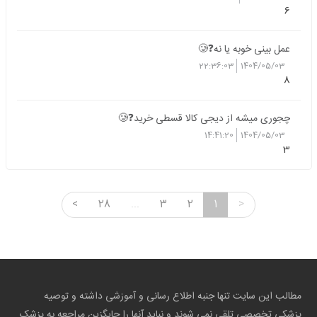
6
عمل بینی خوبه یا نه❓🥲
22:36:03
1404/05/03
8
چجوری میشه از دیجی کالا قسطی خرید❓🥲
14:41:20
1404/05/03
3
<
28
...
3
2
1
>
مطالب این سایت تنها جنبه اطلاع رسانی و آموزشی داشته و توصیه
پزشکی تخصصی تلقی نمی شوند و نباید آنها را جایگزین مراجعه به پزشک