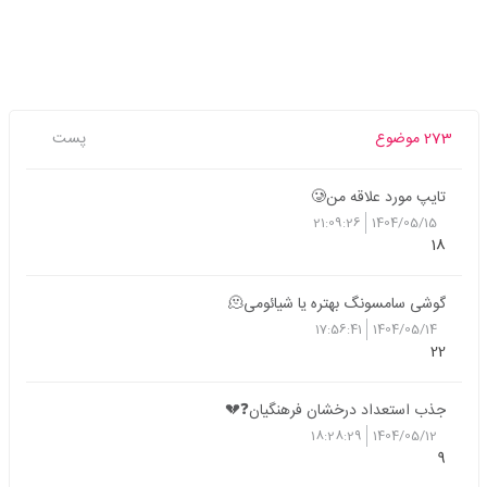
273 موضوع
پست
تایپ مورد علاقه من🥲
21:09:26
1404/05/15
18
گوشی سامسونگ بهتره یا شیائومی🫠
17:56:41
1404/05/14
22
جذب استعداد درخشان فرهنگیان❓💔
18:28:29
1404/05/12
9