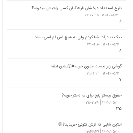
طرح استعداد درخشان فرهنگیان کسی راجبش میدونه❓
06:07:28
1404/05/12
6
بانک صادرات شبا کردم ولی نه هیچ اس ام اسی نمیاد
22:04:10
1404/05/11
8
گوشی زیر بیست ملیون خوب❌🫠بیاین لطفا
19:04:29
1404/05/11
7
حقوق بیستو پنج برای یه دختر خوبه❓
21:02:34
1404/05/10
35
انلاین شاپی که ازش کتونی خریدید❓🤨
13:42:49
1404/05/10