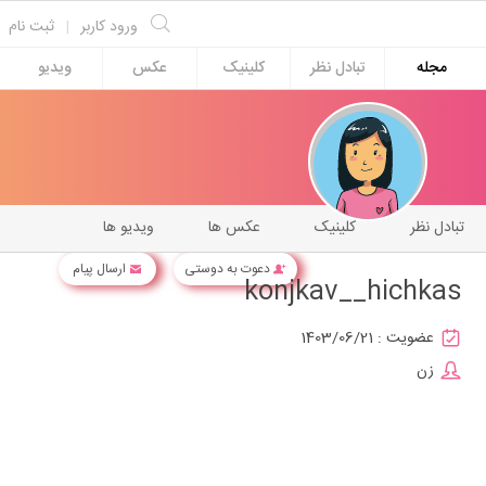
ورود کاربر
|
ثبت نام
مجله
تبادل نظر
کلینیک
عکس
ویدیو
تبادل نظر
کلینیک
عکس ها
ویدیو ها
دعوت به دوستی
ارسال پیام
konjkav__hichkas
عضویت :
1403/06/21
زن