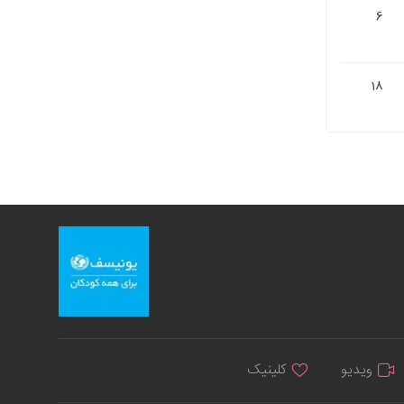
6
18
ویدیو
کلینیک