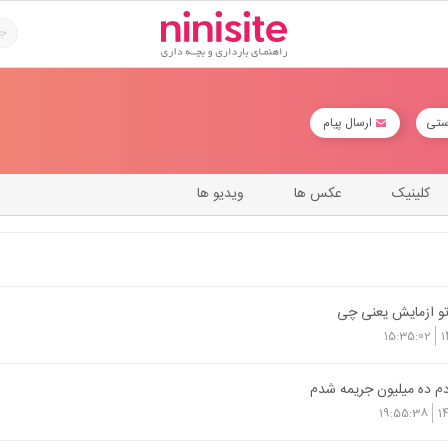
ستی
ارسال پیام
کلینیک
عکس ها
ویدیو ها
تو ازمايش يعني چي
15:35:02
1
دم ده ميليون جريمه شدم
19:55:38
1