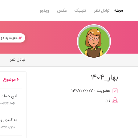
مجله
تبادل نظر
کلینیک
عکس
ویدیو
دعوت به دو
تبادل نظر
بهار_١٤٠٤
4 موضوع
عضویت :
1397/02/07
اين جمله 
زن
403/11/04
يه گندي ز
403/10/30