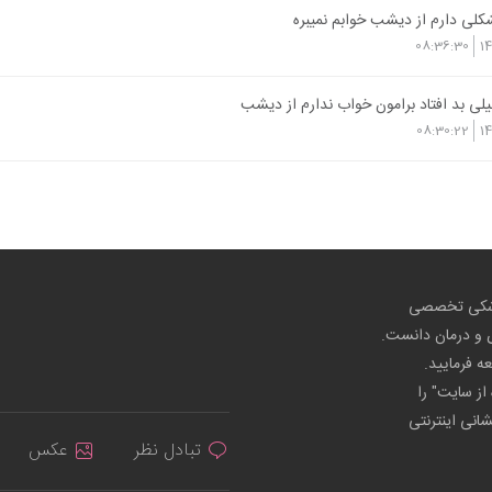
كلي دارم از ديشب خوابم نميبره
08:36:30
1
يلي بد افتاد برامون خواب ندارم از ديشب
08:30:22
1
پزشکی تخصصی
ص و درمان دانست.
عه فرمایید.
از سایت" را
شانی اینترنتی
تبادل نظر
عکس