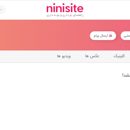
ستی
ارسال پیام
کلینیک
عکس ها
ویدیو ها
شد!