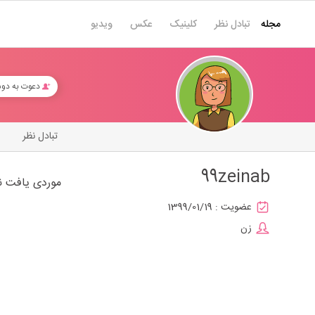
مجله
تبادل نظر
کلینیک
عکس
ویدیو
دعوت به دو
تبادل نظر
99zeinab
موردی یافت ن
عضویت :
1399/01/19
زن