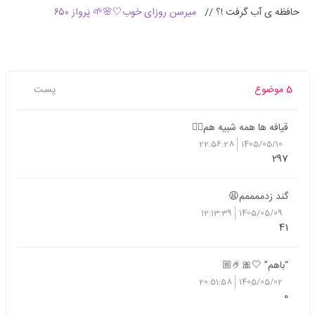
حافظه ی آب گرفت !؟ //
میرسن روزای خوب🤍🌸🌱 پَرواز ۶۵۰
5 موضوع
پست
قیافه ها همه شبیه هم😵‍💫
22:56:28
1405/05/10
297
گند زدممممم😩
12:13:39
1405/05/09
41
“باهم” 🤍🎀🤌🏼
20:51:58
1405/05/02
0