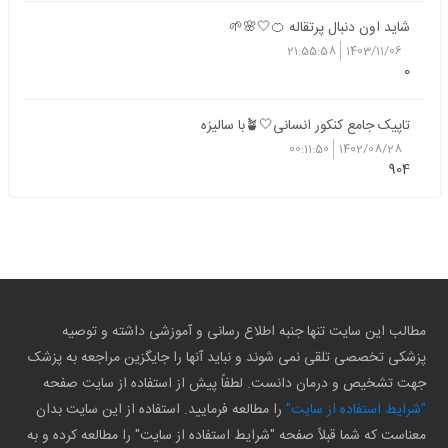
شاید اون دنبال پرتقاله 🍊🤍🌸🌱
21:55:58
1403/11/06
0
تاپیک جامع کنکور انسانی🤍🪴با سالیزه
00:11:50
1402/08/28
904
مطالب این سایت تنها جنبه اطلاع رسانی و آموزشی داشته و توصیه
پزشکی تخصصی تلقی نمی شوند و نباید آنها را جایگزین مراجعه به پزشک
جهت تشخیص و درمان دانست. لطفاً پیش از استفاده از سایت صفحه
"شرایط استفاده از سایت"
را مطالعه فرمایید. استفاده از این سایت بدان
معناست که شما قبلاً صفحه "شرایط استفاده از سایت" را مطالعه کرده و به