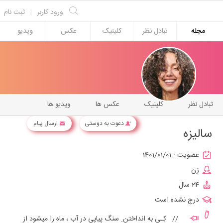
ورود کاربر
|
ثبت نام
مجله
تبادل نظر
کلینیک
عکس
ویدیو
تبادل نظر
کلینیک
عکس ها
ویدیو ها
دعوت به دوستی
ارسال پیام
سالیزه
عضویت :
1401/01/01
زن
24 سال
درج نشده است
// کِـی به انداختن ِ سنگ پیاپی در آب ، ماه را میشود از