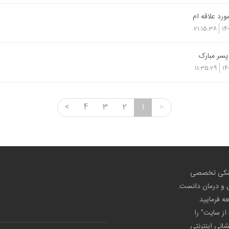
ورد علاقه ام
21:15:38
14
پسر مبارک
11:35:29
14
<
4
3
2
1
>
پزشکی تخصصی
ص و درمان دانست.
عه فرمایید.
از سایت" را
شانی اینترنتی