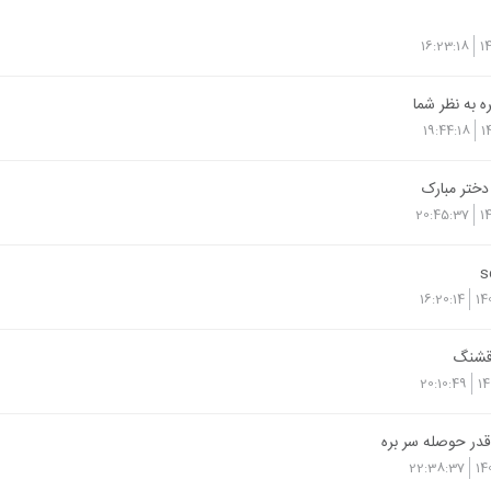
16:23:18
1
ه به نظر شما
19:44:18
1
دختر مبارک
20:45:37
1
16:20:14
14
قشنگ
20:10:49
14
در حوصله سر بره
22:38:37
14