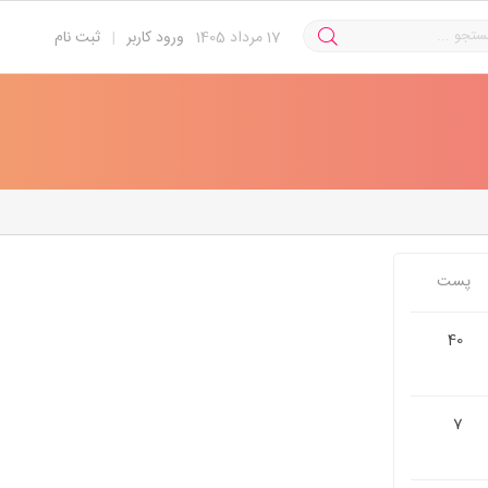
17
مرداد 1405
ورود کاربر
|
ثبت نام
پست
40
7