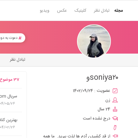
مجله
تبادل نظر
کلینیک
عکس
ویدیو
دعوت به دو
تبادل نظر
soniya۲۰و
37 موضوع
عضویت :
1402/09/24
سریال From یا walking Dead انتخابتون کدومه
زن
04/05/26
24 سال
درج نشده است
بهترین کتا
04/02/26
از قد کشیدن آدم ها لذت ببرید. ما همه