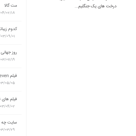
مت گالا
درخت های یک جنگلیم...
404/02/18
کدوم زیباتر
403/09/01
روز جهانی 
403/07/19
فیلم seven
03/05/05
فیلم های 
03/04/02
سایت چه ق
03/03/29