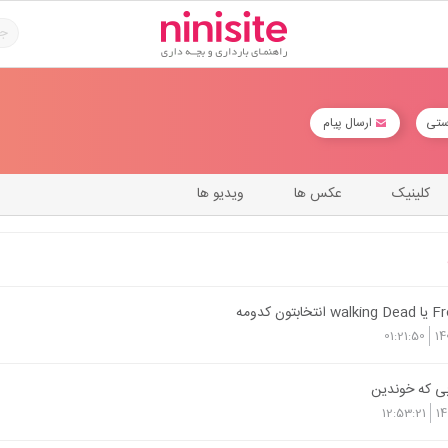
ستی
ارسال پیام
کلینیک
عکس ها
ویدیو ها
01:21:50
14
بی که خوندین
12:53:21
14