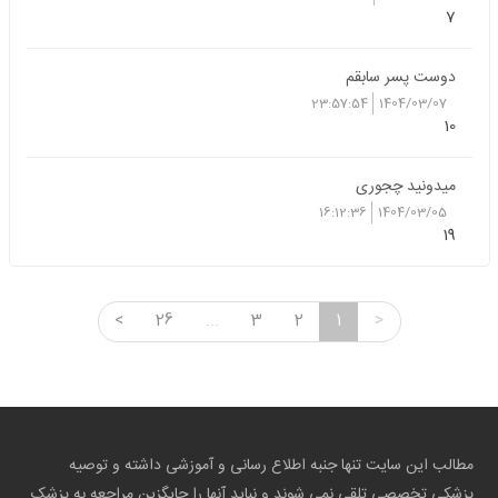
7
دوست پسر سابقم
23:57:54
1404/03/07
10
میدونید چجوری
16:12:36
1404/03/05
19
<
26
...
3
2
1
>
مطالب این سایت تنها جنبه اطلاع رسانی و آموزشی داشته و توصیه
پزشکی تخصصی تلقی نمی شوند و نباید آنها را جایگزین مراجعه به پزشک