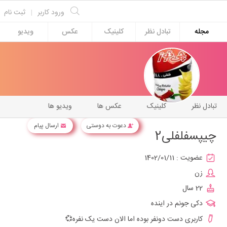
ورود کاربر
|
ثبت نام
مجله
تبادل نظر
کلینیک
عکس
ویدیو
تبادل نظر
کلینیک
عکس ها
ویدیو ها
دعوت به دوستی
ارسال پیام
چیپسفلفلی2
عضویت :
1402/01/11
زن
22 سال
دکی جونم در اینده
کاربری دست دونفر بوده اما الان دست یک نفره💞