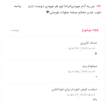
من یه آدمِ موودی‌ام,اما توو هر موودی دوسِت دارم. واسه
خوب شدن مامانم میشه صلوات بفرستی💖
255 موضوع
پست
حذف کاربری
15:24:42
1404/10/03
5
میخوام برم
15:07:35
1404/10/03
0
دیشب قرص خوردم برای خودکشی
18:58:09
1404/05/28
30