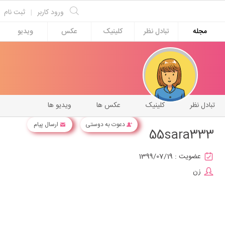
ورود کاربر
|
ثبت نام
مجله
تبادل نظر
کلینیک
عکس
ویدیو
تبادل نظر
کلینیک
عکس ها
ویدیو ها
دعوت به دوستی
ارسال پیام
55sara333
عضویت :
1399/07/19
زن