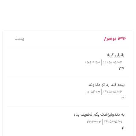
1392 موضوع
پست
زائران کربلا
05:48:58
1405/05/07
37
بیمه گند زد تو دندونم
10:54:05
1405/05/06
3
به دندونپزشک بگم تخفیف بده
22:20:03
1405/05/01
11