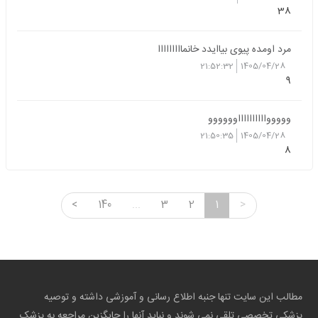
38
مرد اومده پیوی بیاایدد خانمااااااااا
21:52:32
1405/04/28
9
وووووااااااااااوووووو
21:50:35
1405/04/28
8
<
140
...
3
2
1
>
مطالب این سایت تنها جنبه اطلاع رسانی و آموزشی داشته و توصیه
پزشکی تخصصی تلقی نمی شوند و نباید آنها را جایگزین مراجعه به پزشک