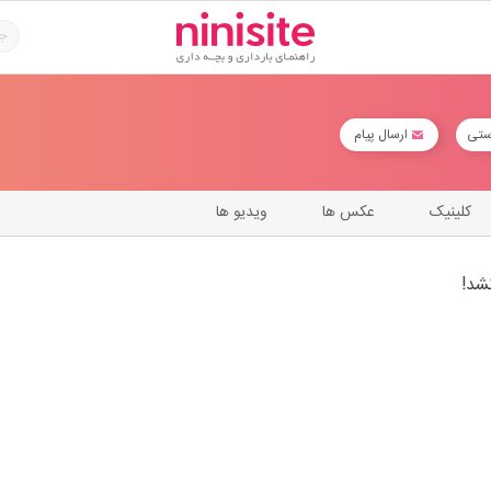
ستی
ارسال پیام
کلینیک
عکس ها
ویدیو ها
شد!