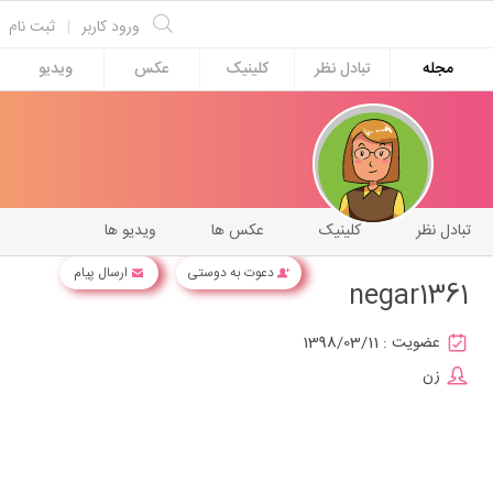
ورود کاربر
|
ثبت نام
مجله
تبادل نظر
کلینیک
عکس
ویدیو
تبادل نظر
کلینیک
عکس ها
ویدیو ها
دعوت به دوستی
ارسال پیام
negar1361
عضویت :
1398/03/11
زن