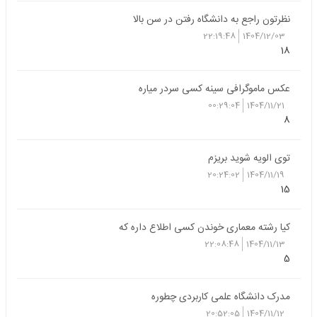
نظرتون راجع به دانشگاه رفتن در سن بالا
22:19:48
1404/12/03
18
عکس ماموگرافی سینه کسی سردر میاره
00:29:04
1404/11/21
8
توی الویه شوید بریزم
20:24:02
1404/11/19
15
کیا رشته معماری خوندن کسی اطلاع داره که
22:08:48
1404/11/13
5
مدرک دانشگاه علمی کاربردی چطوره
20:52:05
1404/11/12