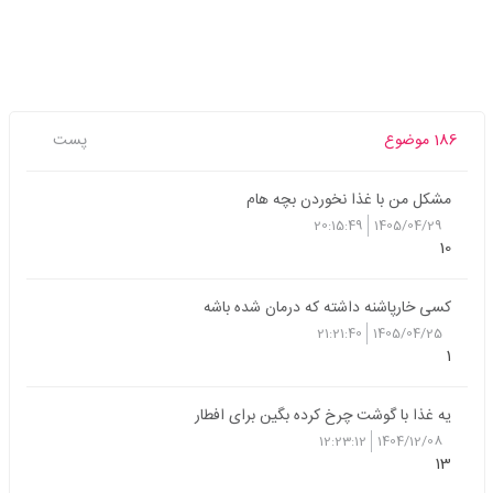
186 موضوع
پست
مشکل من با غذا نخوردن بچه هام
20:15:49
1405/04/29
10
کسی خارپاشنه داشته که درمان شده باشه
21:21:40
1405/04/25
1
یه غذا با گوشت چرخ کرده بگین برای افطار
12:23:12
1404/12/08
13