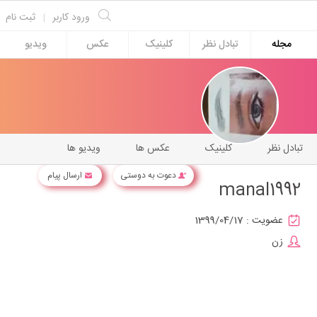
ورود کاربر
|
ثبت نام
مجله
تبادل نظر
کلینیک
عکس
ویدیو
تبادل نظر
کلینیک
عکس ها
ویدیو ها
دعوت به دوستی
ارسال پیام
manal1992
عضویت :
1399/04/17
زن