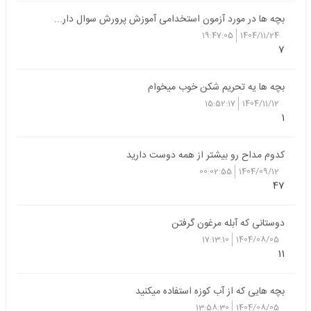
بچه ها در مورد آزمون استخدامی آموزش پرورش سوال دار...
19:47:05
1404/11/24
7
بچه ها یه تحریم شکن خوب میخوام
15:52:17
1404/11/12
1
کدوم مداح رو بیشتر از همه دوست دارید
00:02:55
1404/09/12
47
دوستانی که آبله مرغون گرفتن
17:13:10
1404/08/05
11
بچه هایی که از آب کوزه استفاده میکنید
13:58:30
1404/08/05