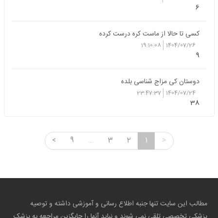
6
کسی تا حالا از ماست کره درست کرده
19:10:08
1404/07/26
9
دوستان کی مزاج شناسی بلده
23:47:37
1404/07/24
38
<
9
...
3
2
1
>
مطالب این سایت تنها جنبه اطلاع رسانی و آموزشی داشته و توصیه
پزشکی تخصصی تلقی نمی شوند و نباید آنها را جایگزین مراجعه به پزشک