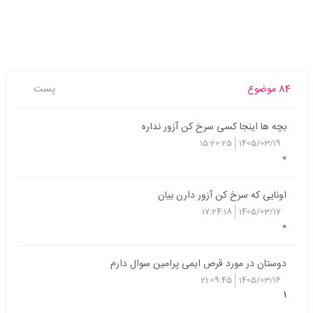
84 موضوع
پست
بچه ها اینجا کسی سرخ کن آزور نداره
15:20:25
1405/03/19
0
اونایی که سرخ کن آزور دارن بیان
17:24:18
1405/03/17
0
دوستان در مورد قرص ایمی پرامین سوال دارم
21:09:45
1405/03/16
1