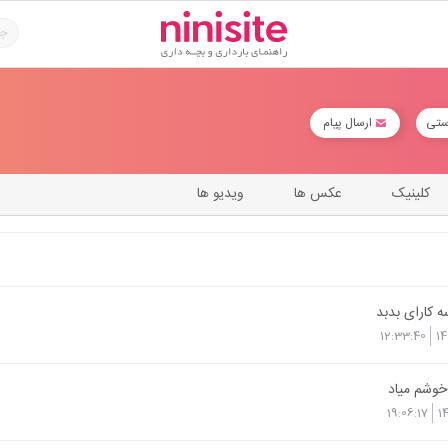
ستی
ارسال پیام
کلینیک
عکس ها
ویدیو ها
ه کارای بدبد
12:33:40
14
 خوشم میاد
19:06:17
1