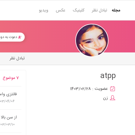
مجله
تبادل نظر
کلینیک
عکس
ویدیو
دعوت به دو
تبادل نظر
atpp
7 موضوع
عضویت :
1403/02/28
فانتزی واس
زن
03/04/06
از سن بالا
403/03/10