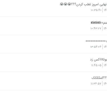
 نهایی امروز تغلب کردن؟؟؟😭😭😭
10:35:40
14
م+📸📸📸
10:43:27
14
👀👀👀👀👀👀
13:54:26
14
بوتااااکس زد
11:45:05
14
؟؟؟کمکککک
11:36:57
14