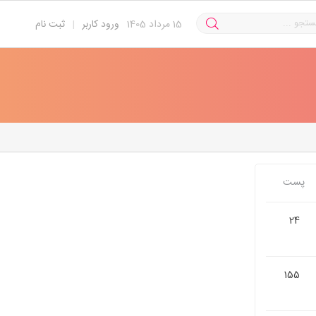
15
مرداد 1405
ورود کاربر
|
ثبت نام
پست
24
155