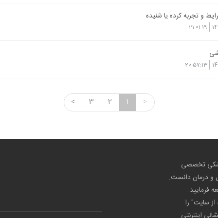
یط و تجربه کرده یا شنیده
21:01:19
14
شی
20:57:13
14
<
3
2
1
>
پزشکی تخصصی
ص و درمان دانست.
عه فرمایید.
از سایت" را
شانی اینترنتی