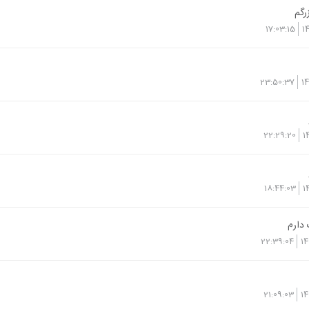
رگم
17:03:15
1
23:50:37
1
22:29:20
1
18:44:03
1
 دارم
22:39:04
14
21:09:03
14