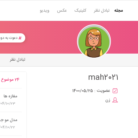
مجله
تبادل نظر
کلینیک
عکس
ویدیو
دعوت به دو
تبادل نظر
mah2021
24 موضوع
عضویت :
1400/05/25
مغازه ها
زن
404/10/23
مدل مو جد
404/10/22