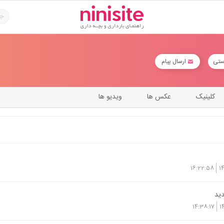
ستی
ارسال پیام
کلینیک
عکس ها
ویدیو ها
16:22:58
1
ید
14:38:17
1