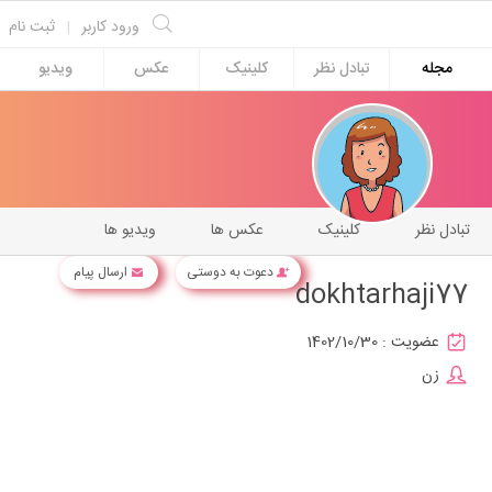
ورود کاربر
|
ثبت نام
مجله
تبادل نظر
کلینیک
عکس
ویدیو
تبادل نظر
کلینیک
عکس ها
ویدیو ها
دعوت به دوستی
ارسال پیام
dokhtarhaji77
عضویت :
1402/10/30
زن