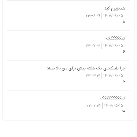
همانژیوم کبد
23:08:09
1403/08/25
8
کمکککککک
23:07:02
1403/08/25
6
چرا تلپیکخای یک هفته پیش برای من بالا نمیاد
23:03:31
1403/08/25
2
کمککککککککک
22:02:36
1403/05/15
3