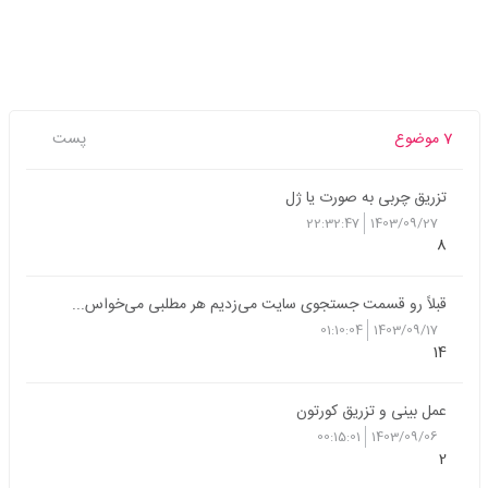
7 موضوع
پست
تزریق چربی به صورت یا ژل
22:32:47
1403/09/27
8
قبلاً رو قسمت جستجوی سایت می‌زدیم هر مطلبی می‌خواس...
01:10:04
1403/09/17
14
عمل بینی و تزریق کورتون
00:15:01
1403/09/06
2