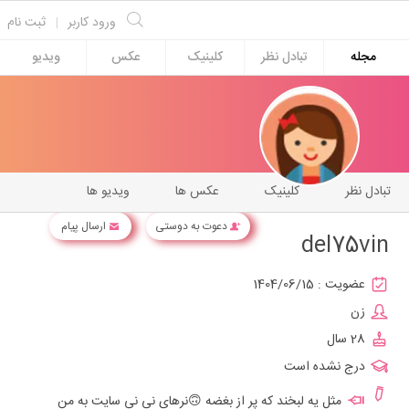
ورود کاربر
|
ثبت نام
مجله
تبادل نظر
کلینیک
عکس
ویدیو
تبادل نظر
کلینیک
عکس ها
ویدیو ها
دعوت به دوستی
ارسال پیام
del75vin
عضویت :
1404/06/15
زن
28 سال
درج نشده است
مثل یه لبخند که پر از بغضه 🙃نرهای نی نی سایت به من