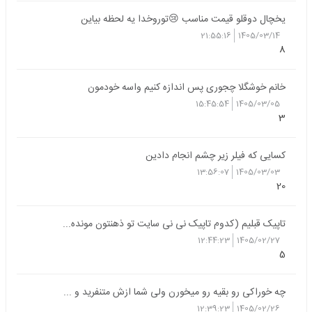
یخچال دوقلو قیمت مناسب 😢توروخدا یه لحظه بیاین
21:55:16
1405/03/14
8
خانم خوشگلا چجوری پس اندازه کنیم واسه خودمون
15:45:54
1405/03/05
3
کسایی که فیلر زیر چشم انجام دادین
13:56:07
1405/03/03
20
تاپیک قبلیم (کدوم تاپیک نی نی سایت تو ذهنتون مونده...
12:44:23
1405/02/27
5
چه خوراکی رو بقیه رو میخورن ولی شما ازش متنفرید و ...
12:39:23
1405/02/26