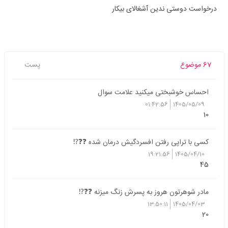
درخواست دوستی ندین آشغالای بیکار
67 موضوع
پست
احساس خوشبختی میکنید علامت سوال
01:42:56
1405/05/09
10
کسی با تراپی رفتن افسردگیش درمان شده ❓❓⁉️
19:21:56
1405/04/10
45
مادر شوهرتون هروز به پسرش زنگ میزنه ❓❓⁉️
13:50:11
1405/04/03
20