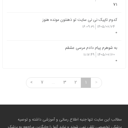
71
کدوم تاپیک نی نی سایت تو ذهنتون مونده هنوز
16:09:31
1405/02/24
0
به شوهرم پیام دادم مرسی عشقم
11:17:49
1405/02/20
0
<
7
...
3
2
1
>
مطالب این سایت تنها جنبه اطلاع رسانی و آموزشی داشته و توصیه
پزشکی تخصصی تلقی نمی شوند و نباید آنها را جایگزین مراجعه به پزشک