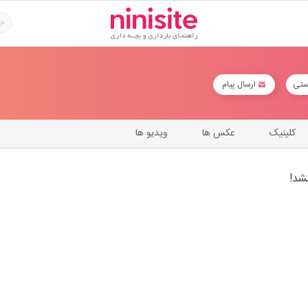
ستی
ارسال پیام
کلینیک
عکس ها
ویدیو ها
شد!