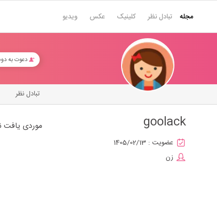
مجله
تبادل نظر
کلینیک
عکس
ویدیو
دعوت به دو
تبادل نظر
goolack
موردی یافت ن
عضویت :
1405/02/13
زن