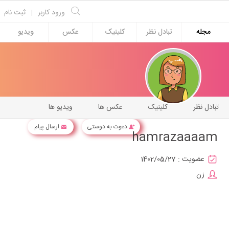
ورود کاربر
|
ثبت نام
مجله
تبادل نظر
کلینیک
عکس
ویدیو
تبادل نظر
کلینیک
عکس ها
ویدیو ها
دعوت به دوستی
ارسال پیام
hamrazaaaam
عضویت :
1402/05/27
زن