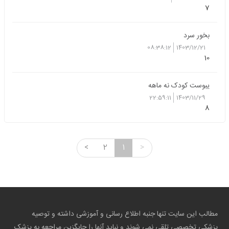
7
بخور سرد
08:38:12
1403/12/21
10
یبوست کودک نه ماهه
22:59:11
1403/11/29
8
<
2
1
>
مطالب این سایت تنها جنبه اطلاع رسانی و آموزشی داشته و توصیه
پزشکی تخصصی تلقی نمی شوند و نباید آنها را جایگزین مراجعه به پزشک