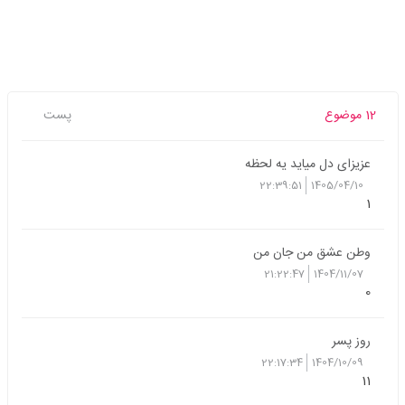
12 موضوع
پست
عزیزای دل میاید یه لحظه
22:39:51
1405/04/10
1
وطن عشق من جان من
21:22:47
1404/11/07
0
روز پسر
22:17:34
1404/10/09
11