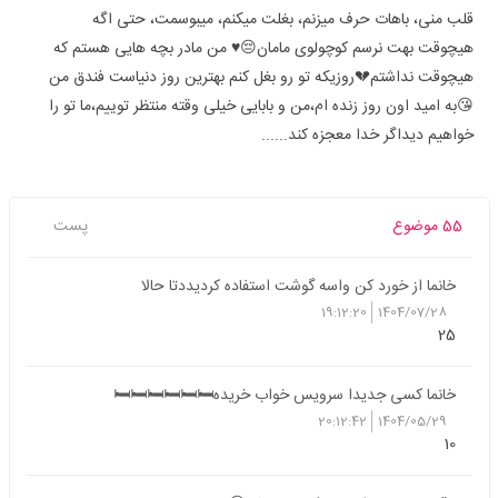
قلب منی، باهات حرف میزنم، بغلت میکنم، میبوسمت، حتی اگه
هیچوقت بهت نرسم کوچولوی مامان😔♥ من مادر بچه هایی هستم که
هیچوقت نداشتم💔روزیکه تو رو بغل کنم بهترین روز دنیاست فندق من
😘به امید اون روز زنده ام،من و بابایی خیلی وقته منتظر توییم،ما تو را
خواهیم دیداگر خدا معجزه کند......
55 موضوع
پست
خانما از خورد کن واسه گوشت استفاده کردیددتا حالا
19:12:20
1404/07/28
25
خانما کسی جدیدا سرویس خواب خریده🛏🛏🛏🛏🛏🛏
20:12:42
1404/05/29
10