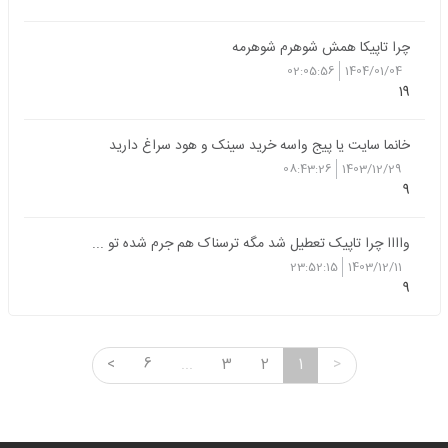
چرا تاپیکا همش شوهرم شوهرمه
02:05:56
1404/01/04
19
خانما سایت یا پیج واسه خرید سینک و هود سراغ دارید
08:43:26
1403/12/29
9
واااا چرا تاپیک تعطیل شد مگه ترسناک هم جرم شده تو ...
23:52:15
1403/12/11
9
<
6
...
3
2
1
>