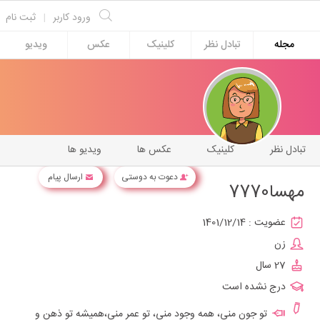
ورود کاربر
|
ثبت نام
مجله
تبادل نظر
کلینیک
عکس
ویدیو
تبادل نظر
کلینیک
عکس ها
ویدیو ها
دعوت به دوستی
ارسال پیام
مهسا7770
عضویت :
1401/12/14
زن
27 سال
درج نشده است
تو جون منی، همه وجود منی، تو عمر منی،همیشه تو ذهن و