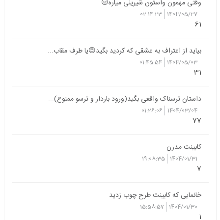
وقتی مهمون واستون شیرینی میاره😑
02:14:23
1404/05/27
61
بیاید از اعتراف به عشقی که کردید بگید😍یا طرف مقاب...
01:45:54
1404/05/03
31
داستان ترسناک واقعی بگید(ورود باردار و ترسو ممنوع)...
01:26:06
1404/03/04
77
کابینت مدرن
19:08:35
1404/01/31
7
خانمایی که کابینت طرح چوب زدید
15:58:57
1404/01/30
1