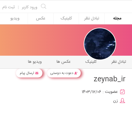
ورود کاربر
|
ثبت نام
مجله
تبادل نظر
کلینیک
عکس
ویدیو
تبادل نظر
کلینیک
عکس ها
ویدیو ها
دعوت به دوستی
ارسال پیام
zeynab_ir
عضویت :
1403/12/06
زن