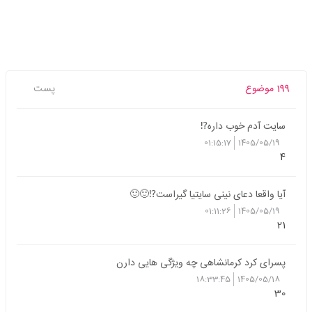
199 موضوع
پست
سایت آدم خوب داره⁉️
01:15:17
1405/05/19
4
آیا واقعا دعای نینی سایتیا گیراست⁉️🙂🙂
01:11:26
1405/05/19
21
پسرای کرد کرمانشاهی چه ویژگی هایی دارن
18:33:45
1405/05/18
30