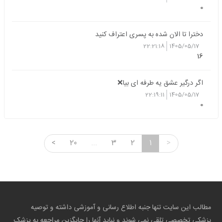
0
دخترا تا الان شده به پسری اعتراف کنید
22:21:18
1405/05/17
16
اگر درگیر عشق یه طرفه ای بیا❌
22:19:11
1405/05/17
0
<
20
...
3
2
1
>
مطالب این سایت تنها جنبه اطلاع رسانی و آموزشی داشته و توصیه
پزشکی تخصصی تلقی نمی شوند و نباید آنها را جایگزین مراجعه به پزشک