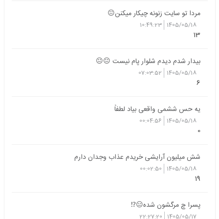
مردا تو سایت زنونه چیکار میکنن😐
10:49:23
1405/05/18
13
بیدار شدم دیدم شلوار پام نیست 😐😐
07:03:52
1405/05/18
6
یه حس ششمی واقعی بیاد لطفاً
00:04:56
1405/05/18
0
شش میلیون آرایشی خریدم عذاب وجدان دارم
00:02:50
1405/05/18
19
پسرا چ مرگشون شده😑⁉️
22:27:20
1405/05/17