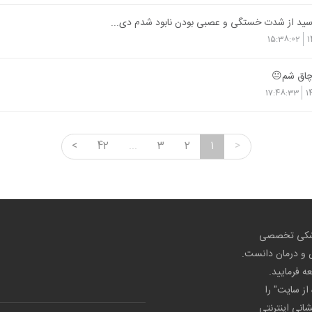
سید از شدت خستگی و عصبی بودن نابود شدم دی...
15:38:02
1
 چاق شم😐
17:48:33
1
<
42
...
3
2
1
>
پزشکی تخصصی
ص و درمان دانست.
عه فرمایید.
از سایت" را
شانی اینترنتی