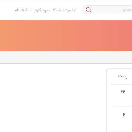
17
مرداد 1405
ورود کاربر
|
ثبت نام
پست
46
4