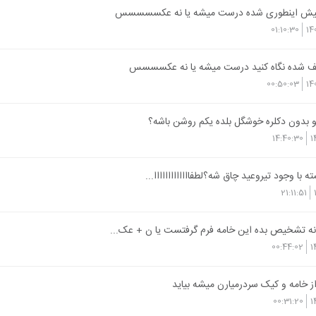
ش اینطوری شده درست میشه یا نه عکسسسسس
01:10:30
14
 شده نگاه کنید درست میشه یا نه عکسسسس
00:50:03
14
 بدون دکلره خوشگل بلده یکم روشن باشه؟
14:40:30
1
با وجود تیروعید چاق شه؟لطفااااااااااااا...
21:11:51
ه تشخیص بده این خامه فرم گرفتست یا ن + عک...
00:44:02
1
ز خامه و کیک سردرمیارن میشه بیاید
00:31:20
1