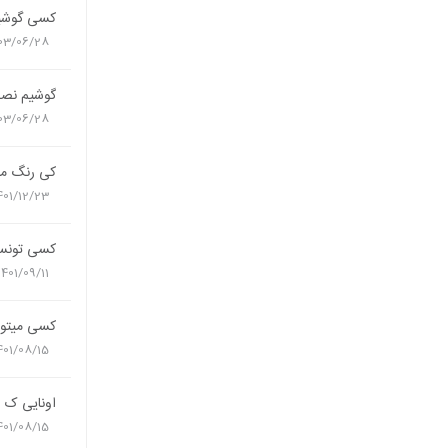
کسی گوشی
03/06/28
گوشیم نصف
03/06/28
کی رنگ مو
401/12/23
کسی تونسته 
1401/09/11
کسی میتون
401/08/15
اونایی ک ا
401/08/15