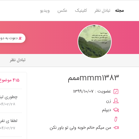
مجله
تبادل نظر
کلینیک
عکس
ویدیو
دعوت به دو
تبادل نظر
mmm1383ممم
415 موضوع
عضویت :
1399/10/07
چطوری لینک
زن
04/02/28
دیپلم
لطفا ی نفر
من میگم حالم خوبه ولی تو باور نکن
04/02/27