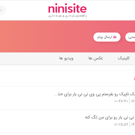
ستی
ارسال پیام
کلینیک
عکس ها
ویدیو ها
 تاپیک رو بفرستم پی وی نی نی یار برای حذ...
00:43:40
14
 نی نی یار رو برای من تگ کنه
12:25:59
14