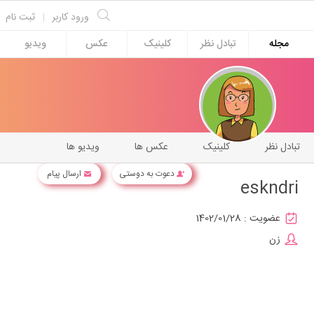
ورود کاربر
|
ثبت نام
مجله
تبادل نظر
کلینیک
عکس
ویدیو
تبادل نظر
کلینیک
عکس ها
ویدیو ها
دعوت به دوستی
ارسال پیام
eskndri
عضویت :
1402/01/28
زن