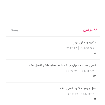
86 موضوع
پست
مشهدی های عزیز
23:42:48
1405/04/27
8
کسی هست دوران جنگ بلیط هواپیماش کنسل بشه
00:29:43
1405/04/23
13
هتل پارس مشهد کسی رفته
22:01:07
1405/04/21
5