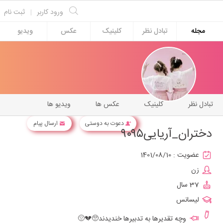
ورود کاربر
|
ثبت نام
مجله
تبادل نظر
کلینیک
عکس
ویدیو
تبادل نظر
کلینیک
عکس ها
ویدیو ها
دعوت به دوستی
ارسال پیام
دختران_آریایی۹۰۹۵
عضویت :
1401/08/10
زن
37 سال
لیسانس
وچه تقدیرها به تدبیرها خندیدند🥺💔😔