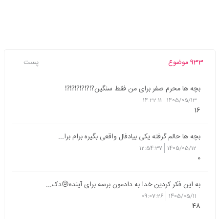
933 موضوع
پست
بچه ها محرم صفر برای من فقط سنگین⁉️⁉️⁉️⁉️⁉️⁉️
14:22:11
1405/05/13
16
بچه ها حالم گرفته یکی بیادفال واقعی بگیره برام برا...
12:54:37
1405/05/12
0
به این فکر کردین خدا به دادمون برسه برای آینده😢دک...
09:07:26
1405/05/11
48