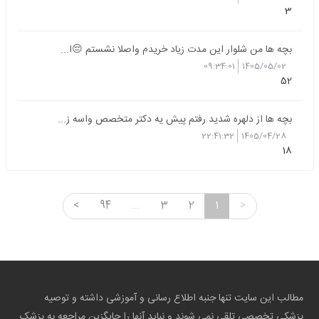
3
بچه ها من شلوار این مدت زیاد خریدم واصلا نشستم 😔ا...
09:34:01
1405/05/02
52
بچه ها از دلهره شدید رفتم پیش یه دکتر متخصص واسه ز...
22:41:32
1405/04/28
18
<
94
...
3
2
1
>
مطالب این سایت تنها جنبه اطلاع رسانی و آموزشی داشته و توصیه
پزشکی تخصصی تلقی نمی شوند و نباید آنها را جایگزین مراجعه به پزشک