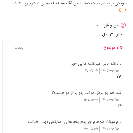
خودش بر نمیاد. نجات دهنده من آقا حسینہیا حسین دخترم رو عاقبت
کن🔃
من و فرزندانم
- دختر - 3 سال
316 موضوع
پست
داداشم ناس میزاشته ما بی خبر
17:27:04
1405/05/15
23
شما هم رو فرش موکت پتو پر از مو هست❓
13:55:52
1405/05/15
14
دلم میخاد شوهرم جر بدم بچه ها زن سابقش بهش خیانت...
13:25:39
1405/05/15