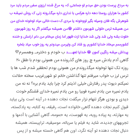
به مردع پرست بودن حق میدم تو جماعتی کہ یه مرغ شده آرزوی سفرر مردم باید مرد
کشور ما هزاران روستا دهه داره هرکس با نداری داره میگذرونه زنی ک روش نمیشه ب
شوهرش بگه فلان وسیله بگیر تووخونه یا مردی ک دست خالی میاد توخونه خدای من
من همیشه ترس خلوتی شهرمون داشتم 😭من همیشه میگفتم اگر یه روز شهرمون
خلوت بشه ولی شد ولی شد خدایا ازت ظهور اما زمان میخام من دلم آرامش و خنده
کشورممم میخاد خدایا کشورم رو شاد کن ولیرمن میدونم یه روز خوب میاد بلخره
ب خودم و دخترمـ وهمسرم💜
پیداش میشه رنگین کمون 😭 خدایا تعهـــد
گاهی آدم یادش میره چ روز های گذرونده من همونی بودم با طفل ۲۰
روزه تک تنها توخونه میگذروندم من همونی بودم تحققیر شدم شب ها با
ترس لرز ب خواب میرفتم تنها گذاشتن خانم تو شهررغریب سخته حلالت
نمیکنم دیوث پدر رفتارش خیلی اذیتم کرد چرا باید یادم بره؟ نه نه من
یادم نمیره من یادم نمیره فوبیا رو من یادم نمیره خدای قشنگم خودت
دیدی و بودی هرگز تنهام نزار
میگفت نجات دهنده در آینه است ولی بیاید
قبول کنیم نجات دهنده گاهی خانواده است، رفیقه، یه کتابه، یه پادکسته،
یه مهارته، یه پیاده رویه، یه قهوست، یه حمومه، گاهی آشنایی با آدمها و
تجربههای جدیده، شاید یه فیلم یا سریاله، موسیقیه، تراپیسته، همیشه
دنبال نجات دهنده تو آینه نگرد، اون هم گاهی خسته میشه و از پس