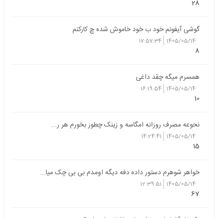
28
گوشی آیفونم خود ب خود خاموش شده چ کارکنم
17:57:34
1405/05/14
8
همسرم میگه چقد داغی
16:19:54
1405/05/14
10
نحوعه مصرف روزانه امگاسه و زینک چطور بخورم هر ر...
14:24:41
1405/05/14
15
خواهر شوهرم دستور داده دفه دیگه اومدم بی بی چک میا...
12:39:51
1405/05/14
67