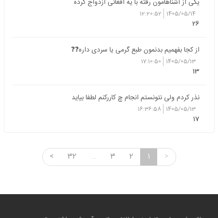
یکی از آشناهامون رفته با یه افغانی ازدواج کرده
12:20:52
1405/05/14
26
از کجا بفهمیم بدنمون طبع گرمی یا سردی داره❓❓
17:10:50
1405/05/13
13
نذر کردم ولی نتونستم انجام چ کاررکنم لطفا بیاید
16:36:58
1405/05/13
17
<
32
...
3
2
1
>