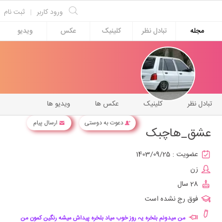
ورود کاربر
|
ثبت نام
مجله
تبادل نظر
کلینیک
عکس
ویدیو
تبادل نظر
کلینیک
عکس ها
ویدیو ها
دعوت به دوستی
ارسال پیام
عشق_هاچبک
عضویت :
1403/09/25
زن
28 سال
فوق رج نشده است
من میدونم بلخره یہ روز خوب میاد بلخره پیداش میشه رنگین کمون من