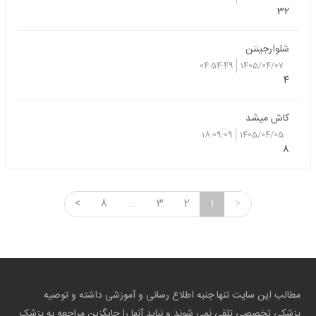
32
شلوار‌جیننن
04:54:49
1405/04/07
4
کاش میشد
18:09:09
1405/04/05
8
<
8
...
3
2
1
>
مطالب این سایت تنها جنبه اطلاع رسانی و آموزشی داشته و توصیه
پزشکی تخصصی تلقی نمی شوند و نباید آنها را جایگزین مراجعه به پزشک