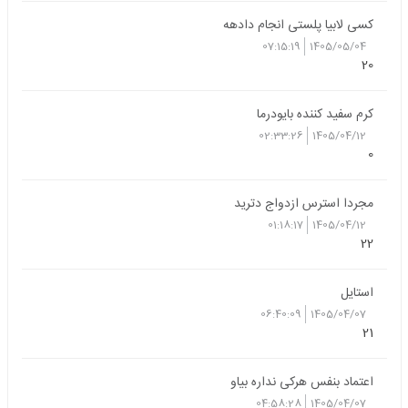
کسی لابیا پلستی انجام دادهه
07:15:19
1405/05/04
20
کرم سفید کننده بایودرما
02:33:26
1405/04/12
0
مجردا استرس ازدواج دترید
01:18:17
1405/04/12
22
استایل
06:40:09
1405/04/07
21
اعتماد بنفس هرکی نداره بیاو
04:58:28
1405/04/07