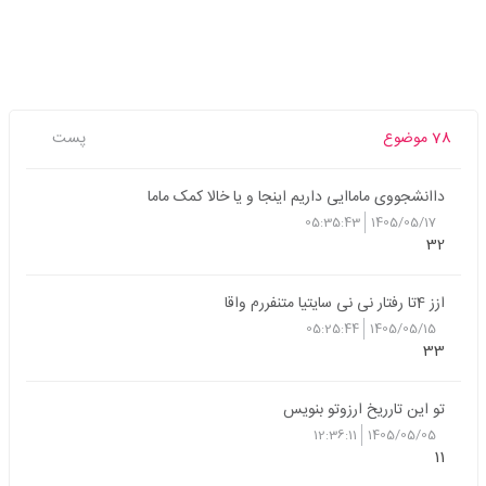
78 موضوع
پست
داانشجووی ماماایی داریم اینجا و یا خالا کمک ماما
05:35:43
1405/05/17
32
ازز 4تا رفتار نی نی سایتیا متنفررم واقا
05:25:44
1405/05/15
33
تو این تارریخ ارزوتو بنویس
12:36:11
1405/05/05
11