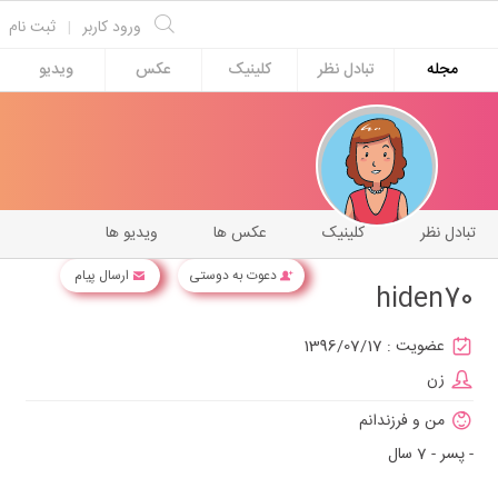
ورود کاربر
|
ثبت نام
مجله
تبادل نظر
کلینیک
عکس
ویدیو
تبادل نظر
کلینیک
عکس ها
ویدیو ها
دعوت به دوستی
ارسال پیام
hiden70
عضویت :
1396/07/17
زن
من و فرزندانم
- پسر - 7 سال