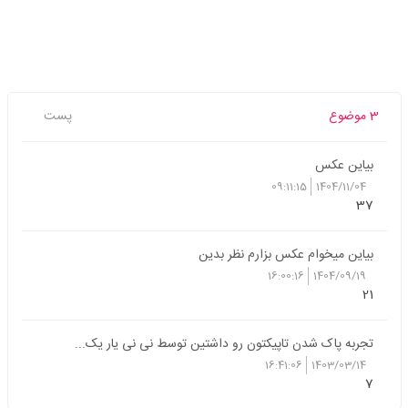
3 موضوع
پست
بیاین عکس
09:11:15
1404/11/04
37
بیاین میخوام عکس بزارم نظر بدین
16:00:16
1404/09/19
21
تجربه پاک شدن تاپیکتون رو داشتین توسط نی نی یار یک...
16:41:06
1403/03/14
7